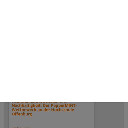
weiterlesen...
05/30/2025
Kaufmännische Schulen und
Nachhaltigkeit: Der PepperMINT-
Wettbewerb an der Hochschule
Offenburg
weiterlesen...