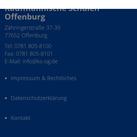
Kaufmännische Schulen
Offenburg
Zähringerstraße 37-39
77652 Offenburg
Tel: 0781 805-8100
Fax: 0781 805-8101
E-Mail: info@ks-og.de
Impressum & Rechtliches
Datenschutzerklärung
Kontakt