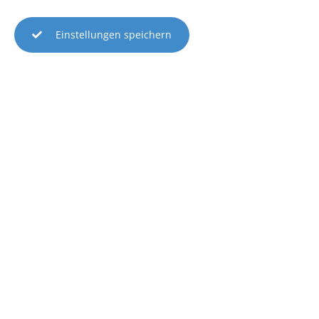
Schuljahreskalender - Speiseplan - Schulzeiten
Einstellungen speichern
Berufsberatung
Schularten
Projekte
SMV
Schul- & Bildungspartner
Studien- und Ausbildungsangebote
Schülerbeförderung