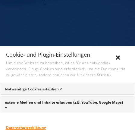
Cookie- und Plugin-Einstellungen
Um diese Website zu betreiben, ist es für uns notwendig Cookies zu
verwenden. Einige Cookies sind erforderlich, um die Funktionalität
zu gewährleisten, andere brauchen wir für unsere Statistik.
Kategorien
Notwendige Cookies erlauben
externe Medien und Inhalte erlauben (z.B. YouTube, Google Maps)
Aktuelles
Presse
Datenschutzerklärung