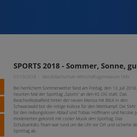
SPORTS 2018 - Sommer, Sonne, gu
07/19/2018
Berufsfachschule Wirtschaftsgymnasium SMV
Bei herrlichem Sommerwetter fand am Freitag, den 13. Juli 2018
neunten Mal der Sporttag „Sports“ an den KS OG statt. Das
Beachvolleyballfeld hinter der neuen Mensa mit Blick in den
Schwarzwald bot die nötige Kulisse für den Wettkampf. Die SMV 
für den reibungslosen Ablauf und Tobias Hoffmann und Nicolas J
moderierten gekonnt mit cooler Musik den Sporttag. Das
Schulsanitäts-Team war rund um die Uhr vor Ort und sicherte d
Sporttag ab.