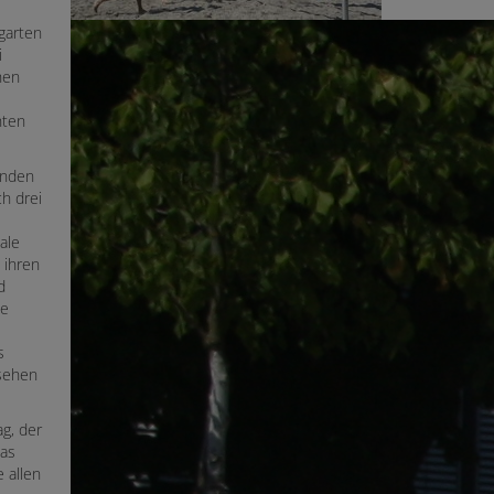
garten
i
hen
nten
unden
ch drei
ale
 ihren
d
de
s
rsehen
g, der
ias
 allen