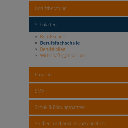
Berufsberatung
Schularten
Berufsschule
Berufsfachschule
Berufskolleg
Wirtschaftsgymnasium
Projekte
SMV
Schul- & Bildungspartner
Studien- und Ausbildungsangebote