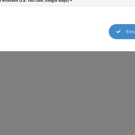
 erlauben (z.B. YouTube, Google Maps)
Eins