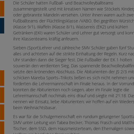
Die Schüler hatten Fußball- und Beachvolleyballteams
zusammengestellt und mit kreativen Namen wie Stöckels Kinder
oder gebrannte Mandeln versehen. Unter ihnen waren auch zwe
Fußballteams der Flüchtlingsklasse /VABO. Bei gegrillten Würstc
(Klasse 9/1), Waffeln (Klasse 8/1), Wassereis (EK2) und kühlen
Getränken (EKI) waren Schüler und Lehrer gut versorgt und kon
ihre Klassenteams kräftig anfeuern.
Sieben (Sport)Lehrer und zahlreiche SMV Schüler gaben fünf St
alles und achteten auf die strikte Einhaltung der Regeln. Kurz na
Uhr standen dann die Sieger fest. Die Fußballer der EK 1 holten
souverän den verdienten Sieg. Das spannende Beachvolleyballfin
setzte den krönenden Abschluss. Die Abiturienten der JS 2/3 mit
schicken Mareba Sports–Trikots ließen es sich nicht nehmen un
forderten die Lehrermannschaft im Finale heraus. In der Vorrun
konnten die Abiturienten noch siegen, aber im Finale legte die
Lehrermannschaft nochmals eins drauf und siegte mit 21:18. Da
nennen wir Einsatz, liebe Abiturienten; wir hoffen auf ein Wiede
beim Weihnachtsbasar.
Es war für die Schulgemeinschaft ein rundum gelungener Sportta
SMV unter Leitung von Tabea Becker, Thomas Frasch und Matth
Tischer, dem SSD, dem Hausmeisterteam, den Ehemaligen sowie