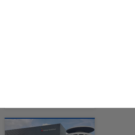
11/07/2019
Neuer dualer Studiengang startet in
Kooperation mit den KSOG