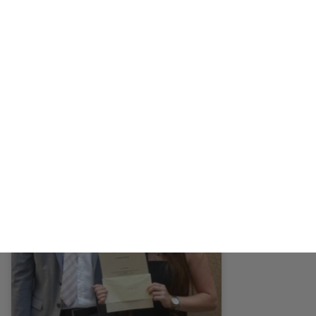
04/30/2019
Notarfachangestellte - Neuer
Ausbildungsberuf an den KSOG