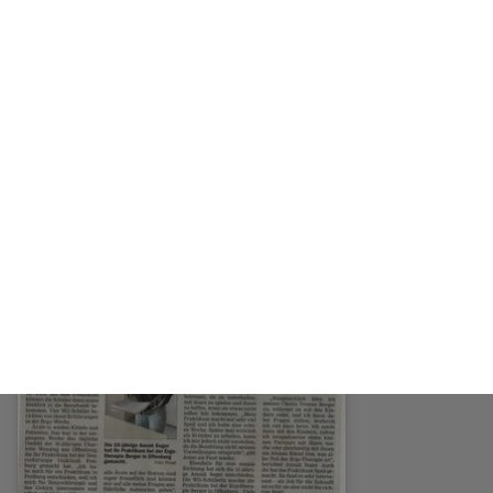
weiterlesen...
02/13/2023
Infoveranstaltung zum 6-jährigen WG
am 30. März 2023 um 19 Uhr
weiterlesen...