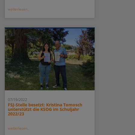
weiterlesen...
07/19/2022
FSJ-Stelle besetzt: Kristina Tomosch
unterstützt die KSOG im Schuljahr
2022/23
weiterlesen...