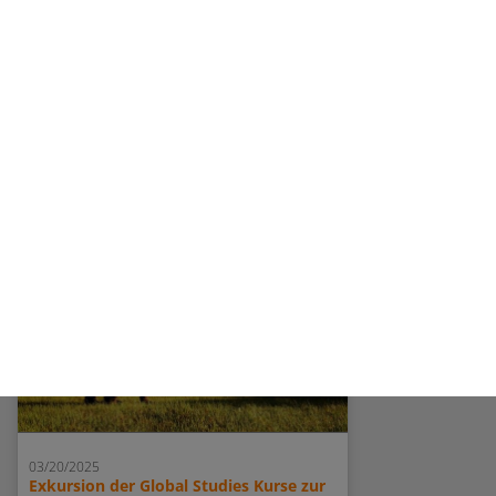
03/20/2025
Exkursion der Global Studies Kurse zur
Mundologia nach Freiburg
weiterlesen...
03/20/2025
Exkursion der Global Studies Kurse zur