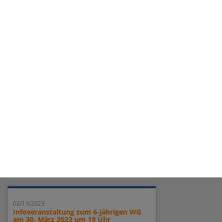
07/05/2023
Abitur 2023: Drei Mal die Traumnote 1,0
04/17/2023
Schnuppertage am 6-jährigen
Wirtschaftsgymnasium
weiterlesen...
02/13/2023
Infoveranstaltung zum 6-jährigen WG
am 30. März 2023 um 19 Uhr