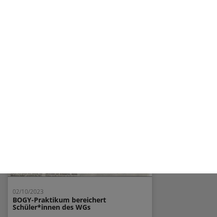
02/13/2023
Infoveranstaltung zum 6-jährigen WG
am 30. März 2023 um 19 Uhr
weiterlesen...
02/10/2023
BOGY-Praktikum bereichert
Schüler*innen des WGs