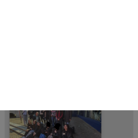
06/23/2025
Übungsfirmenmesse - Bericht der
O’Berry GmbH (2BFW2/1) - Pforzheim
2025
weiterlesen...