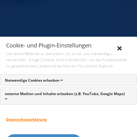
Cookie- und Plugin-Einstellungen
Um diese Website zu betreiben, ist es für uns notwendig Cookies zu
verwenden. Einige Cookies sind erforderlich, um die Funktionalität
zu gewährleisten, andere brauchen wir für unsere Statistik.
Notwendige Cookies erlauben
Kategorien
externe Medien und Inhalte erlauben (z.B. YouTube, Google Maps)
Aktuelles
Datenschutzerklärung
Presse