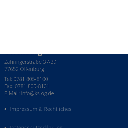
Kaufmännische Schulen
Offenburg
Zähringerstraße 37-39
77652 Offenburg
Tel: 0781 805-8100
Fax: 0781 805-8101
E-Mail: info@ks-og.de
Impressum & Rechtliches
Datenschutzerklärung