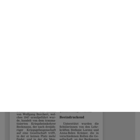
05/30/2025
Kaufmännische Schulen und
Nachhaltigkeit: Der PepperMINT-
Wettbewerb an der Hochschule
Offenburg
weiterlesen...