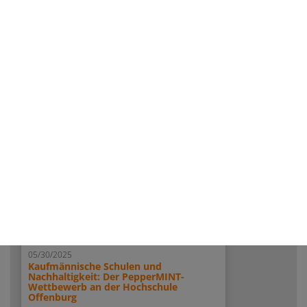
Wettbewerb an der Hochschule
Offenburg
weiterlesen...
05/30/2025
Kaufmännische Schulen und
Nachhaltigkeit: Der PepperMINT-
Wettbewerb an der Hochschule
Offenburg