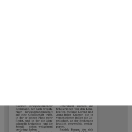
05/30/2025
Kaufmännische Schulen und
Nachhaltigkeit: Der PepperMINT-
Wettbewerb an der Hochschule
Offenburg
weiterlesen...