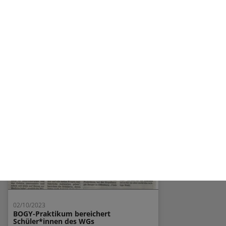
02/13/2023
Infoveranstaltung zum 6-jährigen WG
am 30. März 2023 um 19 Uhr
weiterlesen...
02/10/2023
BOGY-Praktikum bereichert
Schüler*innen des WGs